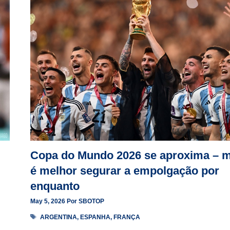
Copa do Mundo 2026 se aproxima – 
é melhor segurar a empolgação por
enquanto
May 5, 2026
Por
SBOTOP
Tags
ARGENTINA
,
ESPANHA
,
FRANÇA