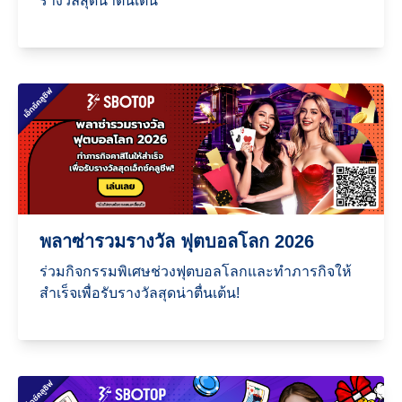
รางวัลสุดน่าตื่นเต้น
พลาซ่ารวมรางวัล ฟุตบอลโลก 2026
ร่วมกิจกรรมพิเศษช่วงฟุตบอลโลกและทำภารกิจให้
สำเร็จเพื่อรับรางวัลสุดน่าตื่นเต้น!