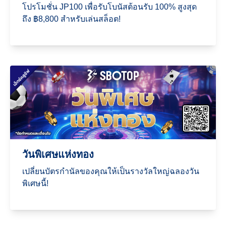
โปรโมชั่น JP100 เพื่อรับโบนัสต้อนรับ 100% สูงสุด
ถึง ฿8,800 สำหรับเล่นสล็อต!
วันพิเศษแห่งทอง
เปลี่ยนบัตรกำนัลของคุณให้เป็นรางวัลใหญ่ฉลองวัน
พิเศษนี้!