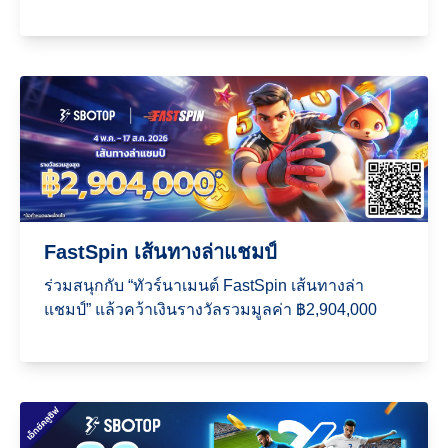
FastSpin เส้นทางล่าแชมป์
ร่วมสนุกกับ “ทัวร์นาเมนต์ FastSpin เส้นทางล่า
แชมป์” แล้วคว้าเงินรางวัลรวมมูลค่า ฿2,904,000