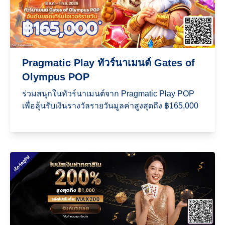
Pragmatic Play ทัวร์นาเมนต์ Gates of
Olympus POP
ร่วมสนุกในทัวร์นาเมนต์จาก Pragmatic Play POP
เพื่อลุ้นรับเงินรางวัลรายวันมูลค่าสูงสุดถึง ฿165,000