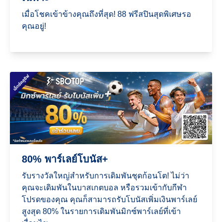
เมื่อโชคเข้าข้างคุณถึงที่สุด! 88 ฟรีสปินสุดพิเศษรอ
คุณอยู่!
80% พาร์เลย์โบนัส+
รับรางวัลใหญ่สำหรับการเดิมพันชุดก้อนโต! ไม่ว่า
คุณจะเดิมพันในบาสเกตบอล หรือรวมเข้ากับกีฬา
โปรดของคุณ คุณก็สามารถรับโบนัสเพิ่มเงินพาร์เลย์
สูงสุด 80% ในรายการเดิมพันมิกซ์พาร์เลย์ที่เข้า