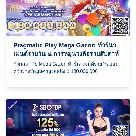
Pragmatic Play Mega Gacor: ทัวร์นา
เมนต์รายวัน & การหมุนวงล้อรายสัปดาห์
ร่วมสนุกกับ Mega Gacor: ทัวร์นาเมนต์รายวัน และ
คว้ารางวัลมูลค่าสูงสุดถึง ฿ 180,000,000