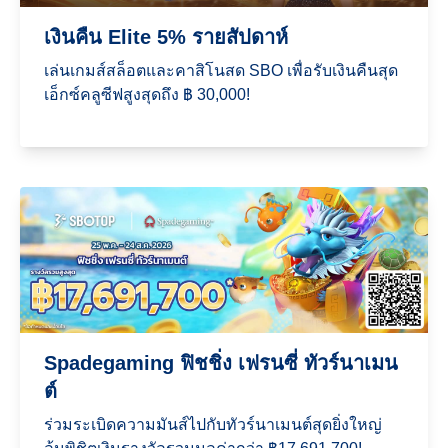
เงินคืน Elite 5% รายสัปดาห์
เล่นเกมส์สล็อตและคาสิโนสด SBO เพื่อรับเงินคืนสุด
เอ็กซ์คลูซีฟสูงสุดถึง ฿ 30,000!
Spadegaming ฟิชชิ่ง เฟรนซี่ ทัวร์นาเมน
ต์
ร่วมระเบิดความมันส์ไปกับทัวร์นาเมนต์สุดยิ่งใหญ่