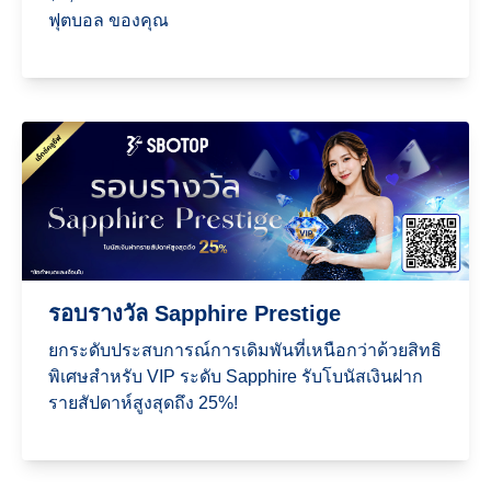
ฟุตบอล ของคุณ
รอบรางวัล Sapphire Prestige
ยกระดับประสบการณ์การเดิมพันที่เหนือกว่าด้วยสิทธิ
พิเศษสำหรับ VIP ระดับ Sapphire รับโบนัสเงินฝาก
รายสัปดาห์สูงสุดถึง 25%!