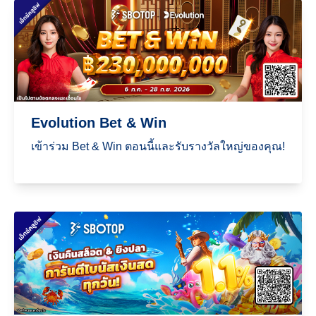
Evolution Bet & Win
เข้าร่วม Bet & Win ตอนนี้และรับรางวัลใหญ่ของคุณ!