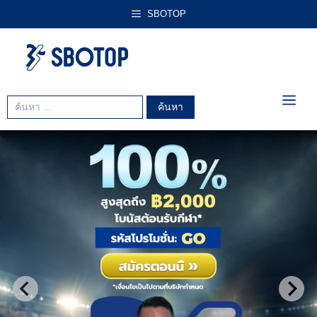
Skip
SBOTOP
to
content
ME
Search
for: