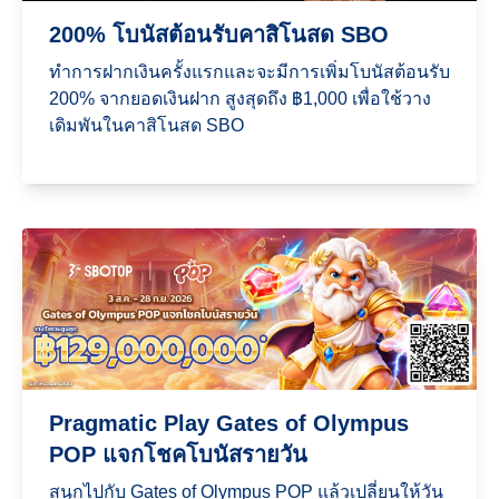
200% โบนัสต้อนรับคาสิโนสด SBO
ทำการฝากเงินครั้งแรกและจะมีการเพิ่มโบนัสต้อนรับ
200% จากยอดเงินฝาก สูงสุดถึง ฿1,000 เพื่อใช้วาง
เดิมพันในคาสิโนสด SBO
Pragmatic Play Gates of Olympus
POP แจกโชคโบนัสรายวัน
สนุกไปกับ Gates of Olympus POP แล้วเปลี่ยนให้วัน