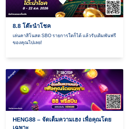
8.8 โต๊ะนำโชค
เล่นคาสิโนสด SBO รายการใดก็ได้ แล้วรับเดิมพันฟรี
ของคุณไปเลย!
HENG88 – จัดเต็มความเฮง เพื่อคุณโดย
เฉพาะ