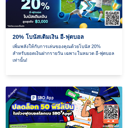
20% โบนัสเติมเงิน อี-ฟุตบอล
เพิ่มพลังให้กับการเล่นของคุณด้วยโบนัส 20%
สำหรับยอดเงินฝากรายวัน เฉพาะในหมวด อี-ฟุตบอล
เท่านั้น!