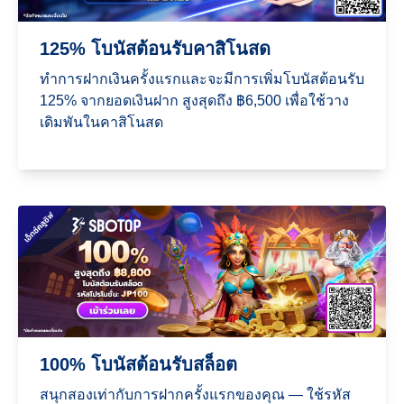
125% โบนัสต้อนรับคาสิโนสด
ทำการฝากเงินครั้งแรกและจะมีการเพิ่มโบนัสต้อนรับ
125% จากยอดเงินฝาก สูงสุดถึง ฿6,500 เพื่อใช้วาง
เดิมพันในคาสิโนสด
100% โบนัสต้อนรับสล็อต
สนุกสองเท่ากับการฝากครั้งแรกของคุณ — ใช้รหัส