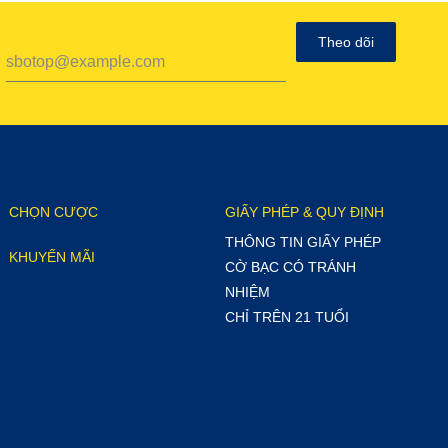
Theo dõi
CHỌN CƯỢC
GIẤY PHÉP & QUY ĐỊNH
THÔNG TIN GIẤY PHÉP
KHUYẾN MÃI
CỜ BẠC CÓ TRÁNH
NHIỆM
CHỈ TRÊN 21 TUỔI