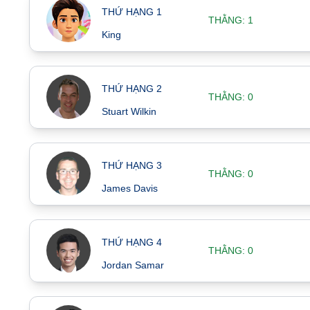
THỨ HẠNG 1
THẰNG: 1
King
THỨ HẠNG 2
THẰNG: 0
Stuart Wilkin
THỨ HẠNG 3
THẰNG: 0
James Davis
THỨ HẠNG 4
THẰNG: 0
Jordan Samar