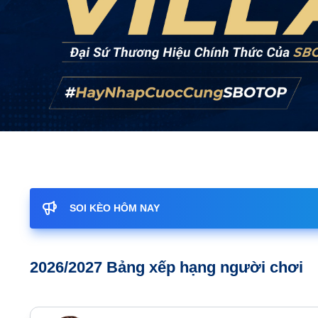
SOI KÈO HÔM NAY
2026/2027 Bảng xếp hạng người chơi